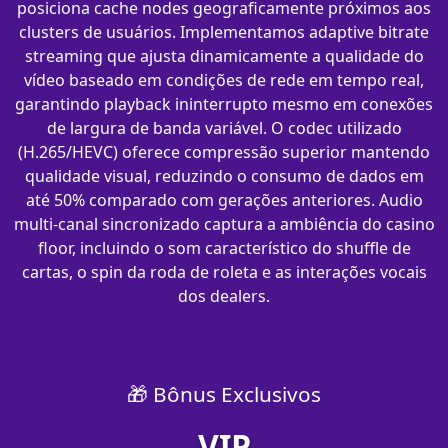
posiciona cache nodes geograficamente próximos aos
clusters de usuários. Implementamos adaptive bitrate
streaming que ajusta dinamicamente a qualidade do
vídeo baseado em condições de rede em tempo real,
garantindo playback ininterrupto mesmo em conexões
de largura de banda variável. O codec utilizado
(H.265/HEVC) oferece compressão superior mantendo
qualidade visual, reduzindo o consumo de dados em
até 50% comparado com gerações anteriores. Audio
multi-canal sincronizado captura a ambiência do casino
floor, incluindo o som característico do shuffle de
cartas, o spin da roda de roleta e as interações vocais
dos dealers.
🎁 Bônus Exclusivos
VIP