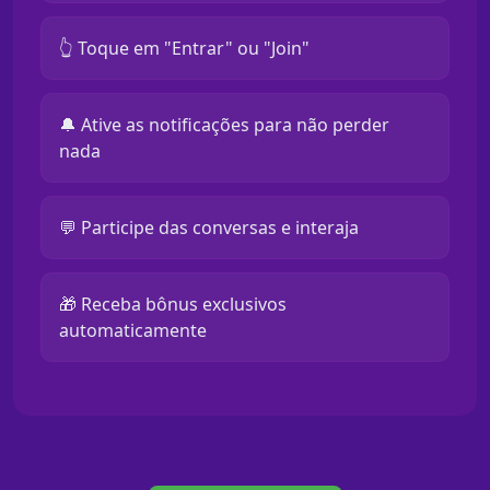
👆 Toque em "Entrar" ou "Join"
🔔 Ative as notificações para não perder
nada
💬 Participe das conversas e interaja
🎁 Receba bônus exclusivos
automaticamente