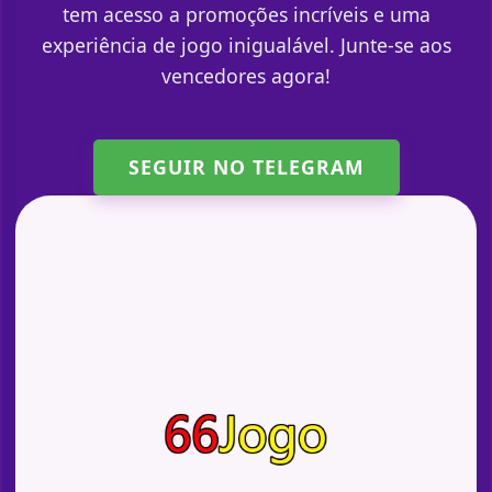
tem acesso a promoções incríveis e uma
experiência de jogo inigualável. Junte-se aos
vencedores agora!
SEGUIR NO TELEGRAM