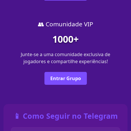
👥 Comunidade VIP
1000+
Junte-se a uma comunidade exclusiva de
jogadores e compartilhe experiências!
Entrar Grupo
📱 Como Seguir no Telegram