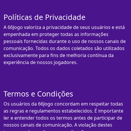
Políticas de Privacidade
A 66Jogo valoriza a privacidade de seus usuários e está
empenhada em proteger todas as informações
pessoais fornecidas durante o uso de nossos canais de
comunicação. Todos os dados coletados são utilizados
exclusivamente para fins de melhoria contínua da
experiência de nossos jogadores.
Termos e Condições
Os usuários da 66Jogo concordam em respeitar todas
as regras e regulamentos estabelecidos. É importante
ler e entender todos os termos antes de participar de
nossos canais de comunicação. A violação destes