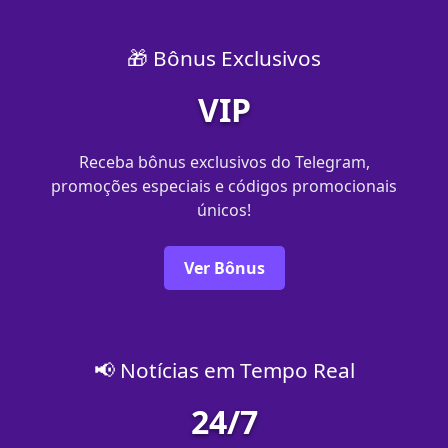
🎁 Bônus Exclusivos
VIP
Receba bônus exclusivos do Telegram,
promoções especiais e códigos promocionais
únicos!
Ver Bônus
📢 Notícias em Tempo Real
24/7