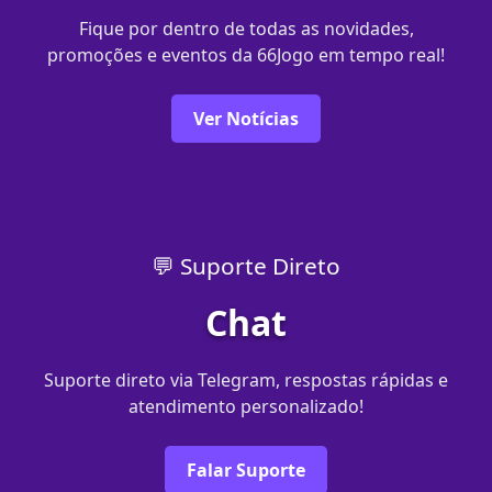
Fique por dentro de todas as novidades,
promoções e eventos da 66Jogo em tempo real!
Ver Notícias
💬 Suporte Direto
Chat
Suporte direto via Telegram, respostas rápidas e
atendimento personalizado!
Falar Suporte