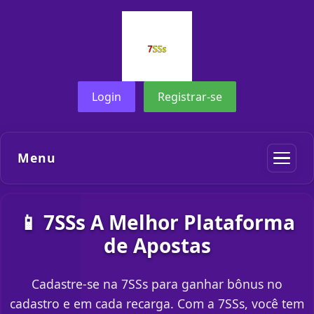
Login
Registrar-se
Menu
📱 7SSs A Melhor Plataforma
de Apostas
Cadastre-se na 7SSs para ganhar bônus no
cadastro e em cada recarga. Com a 7SSs, você tem