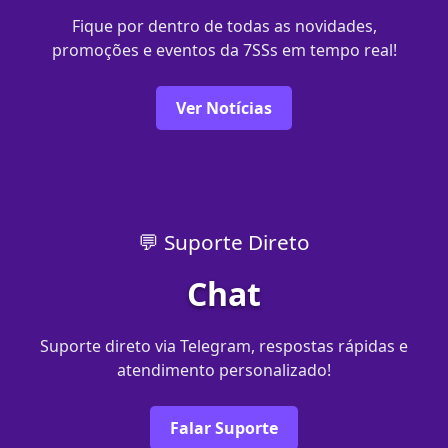
Fique por dentro de todas as novidades,
promoções e eventos da 7SSs em tempo real!
Ver Notícias
💬 Suporte Direto
Chat
Suporte direto via Telegram, respostas rápidas e
atendimento personalizado!
Falar Suporte