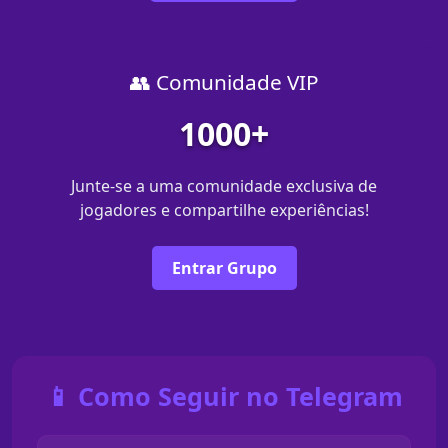
👥 Comunidade VIP
1000+
Junte-se a uma comunidade exclusiva de
jogadores e compartilhe experiências!
Entrar Grupo
📱 Como Seguir no Telegram