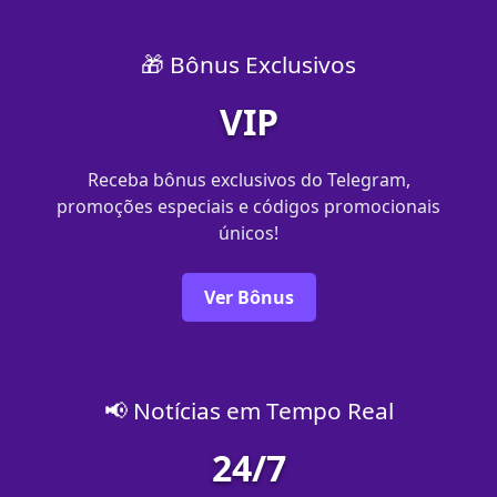
🎁 Bônus Exclusivos
VIP
Receba bônus exclusivos do Telegram,
promoções especiais e códigos promocionais
únicos!
Ver Bônus
📢 Notícias em Tempo Real
24/7