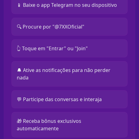
📱 Baixe o app Telegram no seu dispositivo
🔍 Procure por "@7XXOficial"
👆 Toque em "Entrar" ou "Join"
🔔 Ative as notificações para não perder
nada
💬 Participe das conversas e interaja
🎁 Receba bônus exclusivos
automaticamente