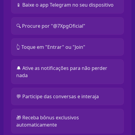
📱 Baixe o app Telegram no seu dispositivo
🔍 Procure por "@7XpgOficial"
👆 Toque em "Entrar" ou "Join"
🔔 Ative as notificações para não perder
nada
💬 Participe das conversas e interaja
🎁 Receba bônus exclusivos
automaticamente