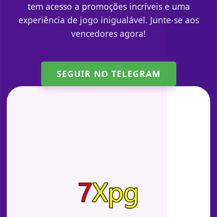
tem acesso a promoções incríveis e uma
experiência de jogo inigualável. Junte-se aos
vencedores agora!
SEGUIR NO TELEGRAM