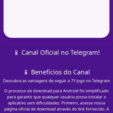
📱 Canal Oficial no Telegram!
📱 Benefícios do Canal
Descubra as vantagens de seguir a 7Y Jogo no Telegram
O processo de download para Android foi simplificado
para garantir que qualquer usuário possa instalar o
aplicativo sem dificuldades. Primeiro, acesse nossa
página oficial de download através do link fornecido. A