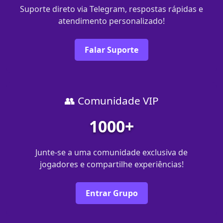
Suporte direto via Telegram, respostas rápidas e
atendimento personalizado!
Falar Suporte
👥 Comunidade VIP
1000+
Junte-se a uma comunidade exclusiva de
jogadores e compartilhe experiências!
Entrar Grupo