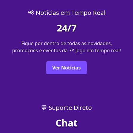
📢 Notícias em Tempo Real
24/7
Fique por dentro de todas as novidades,
promoções e eventos da 7Y Jogo em tempo real!
Ver Notícias
💬 Suporte Direto
Chat