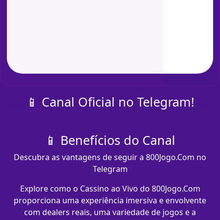
📱 Canal Oficial no Telegram!
📱 Benefícios do Canal
Descubra as vantagens de seguir a 800Jogo.Com no
Telegram
Explore como o Cassino ao Vivo do 800Jogo.Com
proporciona uma experiência imersiva e envolvente
com dealers reais, uma variedade de jogos e a