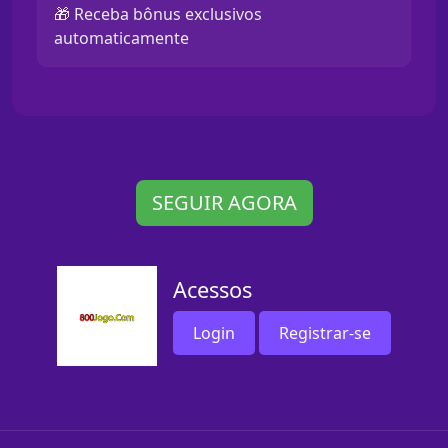
🎁 Receba bônus exclusivos
automaticamente
SEGUIR AGORA
Acessos
Login
Registrar-se