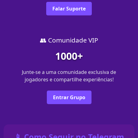
Falar Suporte
👥 Comunidade VIP
1000+
Junte-se a uma comunidade exclusiva de
jogadores e compartilhe experiências!
Entrar Grupo
📱 Como Seguir no Telegram