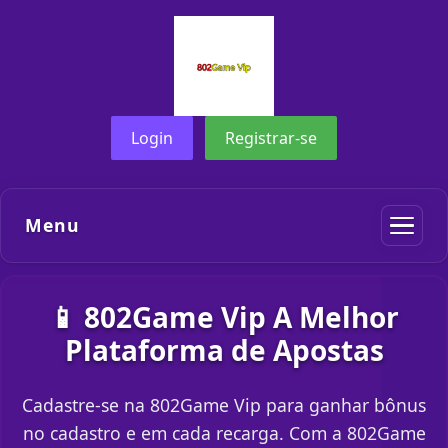
Login
Registrar-se
Menu
📱 802Game Vip A Melhor
Plataforma de Apostas
Cadastre-se na 802Game Vip para ganhar bônus
no cadastro e em cada recarga. Com a 802Game